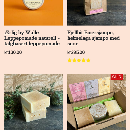
Ærlig by Walle
Fjellbit Einersjampo,
Leppepomade naturell -
heimelaga sjampo med
talgbasert leppepomade
snor
kr
130,00
kr
295,00
Vurdert
5.00
av 5
SALG