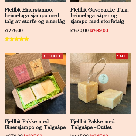
Fjellbit Einersjampo,
Fjellbit Gavepakke Talg,
heimelaga sjampo med
heimelaga såper og
talg av storfe og einerlåg
sjampo med storfetalg
Opprinnelig pris var: k
Nåværende pri
kr
225,00
kr
670,00
kr
599,00
Vurdert
5.00
av 5
UTSOLGT
SALG
SALG
Fjellbit Pakke med
Fjellbit Pakke med
Einersjampo og Talgsåpe
Talgsåpe -Outlet