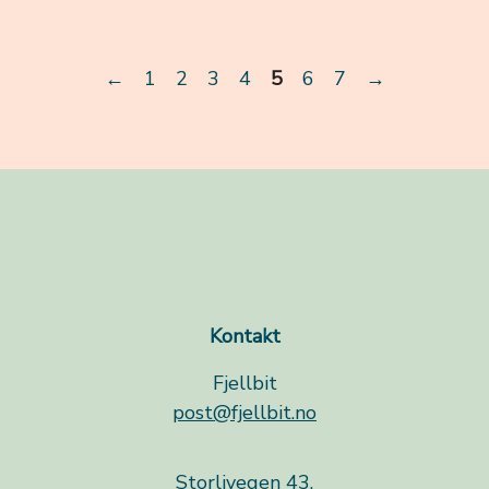
Vurdert
5.00
av 5
←
1
2
3
4
5
6
7
→
Kontakt
Fjellbit
post@fjellbit.no
Storlivegen 43,