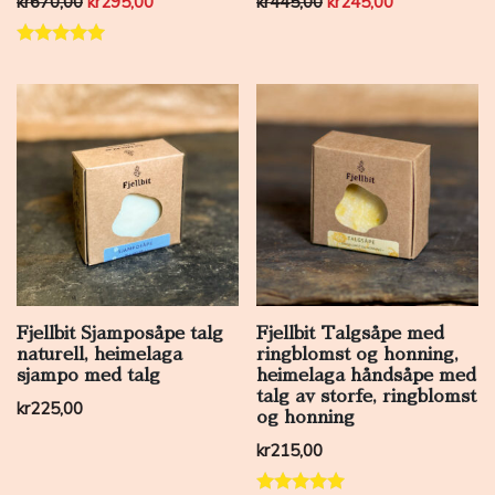
Opprinnelig pris var: kr670,00.
Nåværende pris er: kr295,00.
Opprinnelig pris var: k
Nåværende pri
kr
670,00
kr
295,00
kr
445,00
kr
245,00
Vurdert
5.00
av 5
Fjellbit Sjamposåpe talg
Fjellbit Talgsåpe med
naturell, heimelaga
ringblomst og honning,
sjampo med talg
heimelaga håndsåpe med
talg av storfe, ringblomst
kr
225,00
og honning
kr
215,00