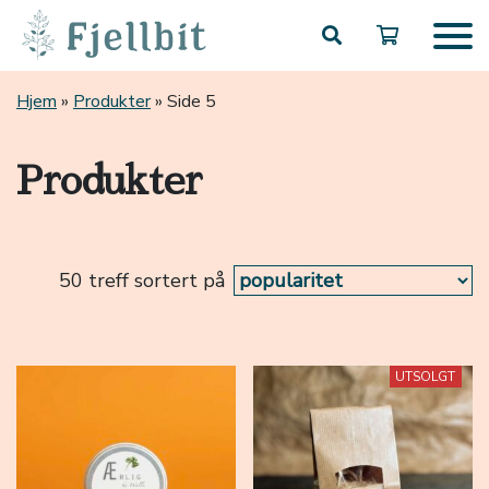
Hopp til hovedinnhold
Hjem
»
Produkter
»
Side 5
Produkter
50 treff sortert på
UTSOLGT