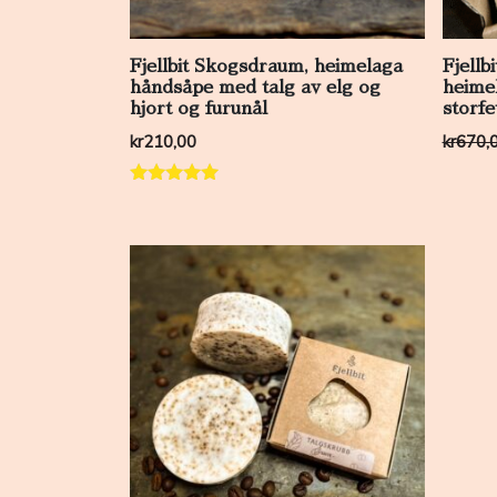
Fjellbit Skogsdraum, heimelaga
Fjellb
håndsåpe med talg av elg og
heime
hjort og furunål
storfe
kr
210,00
kr
670,
Vurdert
5.00
av 5