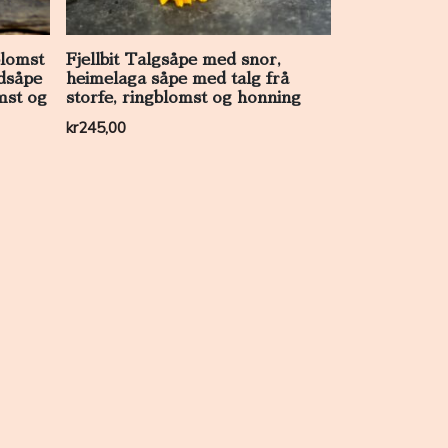
blomst
Fjellbit Talgsåpe med snor,
dsåpe
heimelaga såpe med talg frå
mst og
storfe, ringblomst og honning
kr
245,00