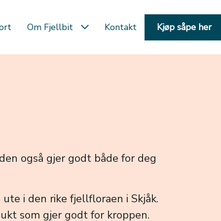
ort
Om Fjellbit
Kontakt
Kjøp såpe her
 den også gjer godt både for deg
e i den rike fjellfloraen i Skjåk.
dukt som gjer godt for kroppen.