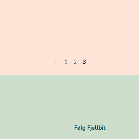
←
1
2
3
Følg Fjellbit