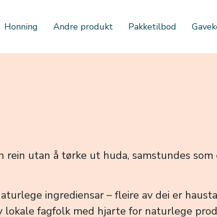
Honning
Andre produkt
Pakketilbod
Gavek
pen rein utan å tørke ut huda, samstundes som
rlege ingrediensar – fleire av dei er hausta ut
 lokale fagfolk med hjarte for naturlege pro