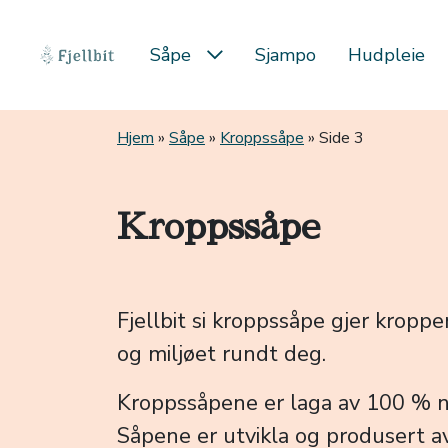
Såpe
Sjampo
Hudpleie
Hopp til hovedinnhold
Hjem
»
Såpe
»
Kroppssåpe
»
Side 3
Kroppssåpe
Fjellbit si kroppssåpe gjer krop
og miljøet rundt deg.
Kroppssåpene er laga av 100 % natu
Såpene er utvikla og produsert av