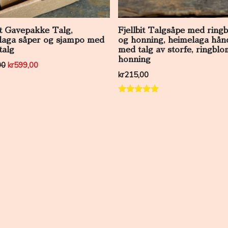
it Gavepakke Talg,
Fjellbit Talgsåpe med ring
laga såper og sjampo med
og honning, heimelaga hån
talg
med talg av storfe, ringblo
honning
Opprinnelig pris var: kr670,00.
Nåværende pris er: kr599,00.
00
kr
599,00
kr
215,00
Vurdert
5.00
av 5