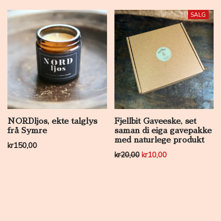
SALG
NORDljos, ekte talglys
Fjellbit Gaveeske, set
frå Symre
saman di eiga gavepakke
med naturlege produkt
kr
150,00
Opprinnelig pris var: kr2
Nåværende pris 
kr
20,00
kr
10,00