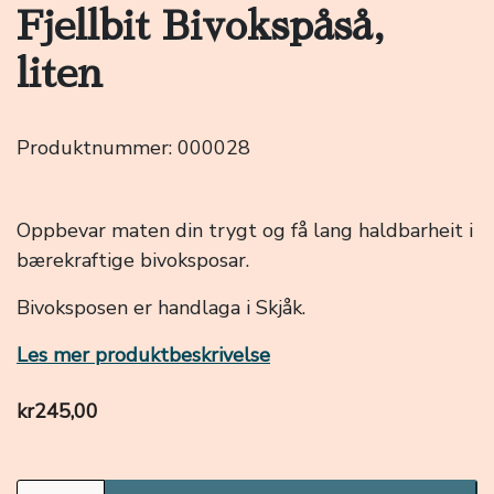
Fjellbit Bivokspåså,
liten
Produktnummer:
000028
Oppbevar maten din trygt og få lang haldbarheit i
bærekraftige bivoksposar.
Bivoksposen er handlaga i Skjåk.
Les mer produktbeskrivelse
kr
245,00
Fjellbit Bivokspåså, liten antall