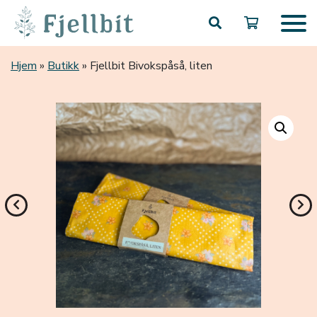
Hopp til hovedinnhold
Hjem
»
Butikk
»
Fjellbit Bivokspåså, liten