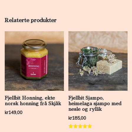
Relaterte produkter
Fjellbit Honning, ekte
Fjellbit Sjampo,
norsk honning frå Skjåk
heimelaga sjampo med
nesle og ryllik
kr
149,00
kr
185,00