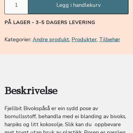
Legg i handlekurv
PÅ LAGER - 3-5 DAGERS LEVERING
Kategorier:
Andre produkt
,
Produkter
,
Tilbehør
Beskrivelse
Fjellbit Bivokspåså er ein sydd pose av
bomullsstoff, behandla med ei blanding av bivoks,
harpiks og litt kokosolje. Slik kan du oppbevare
mat trygt utan bruk av plastikk. Posen er passleg