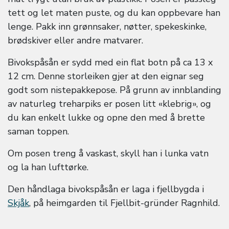
tett og let maten puste, og du kan oppbevare han
lenge. Pakk inn grønnsaker, nøtter, spekeskinke,
brødskiver eller andre matvarer.
Bivokspåsån er sydd med ein flat botn på ca 13 x
12 cm. Denne storleiken gjer at den eignar seg
godt som nistepakkepose. På grunn av innblanding
av naturleg treharpiks er posen litt «klebrig», og
du kan enkelt lukke og opne den med å brette
saman toppen.
Om posen treng å vaskast, skyll han i lunka vatn
og la han lufttørke.
Den håndlaga bivokspåsån er laga i fjellbygda i
Skjåk
, på heimgarden til Fjellbit-gründer Ragnhild.