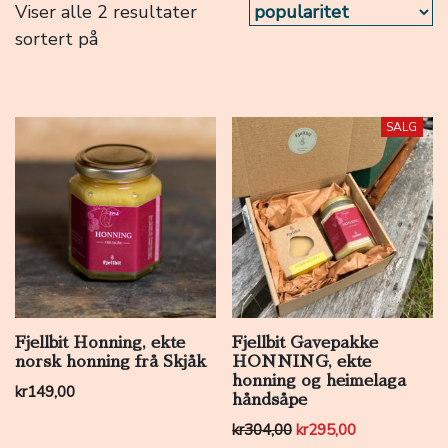
Viser alle 2 resultater
sortert på
SALG
Fjellbit Honning, ekte
Fjellbit Gavepakke
norsk honning frå Skjåk
HONNING, ekte
honning og heimelaga
kr
149,00
håndsåpe
Opprinnelig pris var: k
Nåværende pri
kr
304,00
kr
295,00