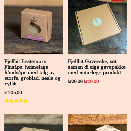
Fjellbit Bestemors
Fjellbit Gaveeske, set
Finsåpe, heimelaga
saman di eiga gavepakke
håndsåpe med talg av
med naturlege produkt
storfe, groblad, nesle og
Opprinnelig pris var: kr2
Nåværende pris 
kr
20,00
kr
10,00
ryllik
kr
205,00
Vurdert
5.00
av 5