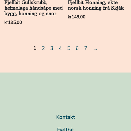
Fjellbit Gullskrubb,
Fjellbit Honning, ekte
heimelaga håndsåpe med
norsk honning frå Skjåk
bygg, honning og snor
kr
149,00
kr
195,00
1
2
3
4
5
6
7
→
Kontakt
Fjellbit