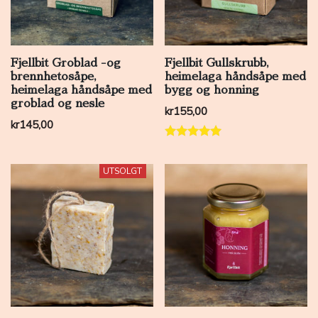
Fjellbit Groblad -og
Fjellbit Gullskrubb,
brennhetosåpe,
heimelaga håndsåpe med
heimelaga håndsåpe med
bygg og honning
groblad og nesle
kr
155,00
kr
145,00
Vurdert
5.00
av 5
UTSOLGT