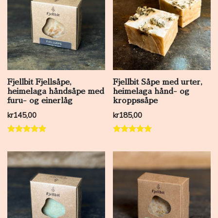
Fjellbit Fjellsåpe,
Fjellbit Såpe med urter,
heimelaga håndsåpe med
heimelaga hånd- og
furu- og einerlåg
kroppssåpe
kr
145,00
kr
185,00
Vurdert
Vurdert
5.00
5.00
av 5
av 5