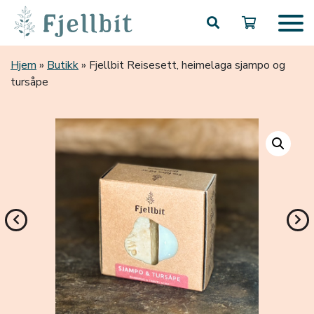
Hopp til hovedinnhold
Hjem
»
Butikk
»
Fjellbit Reisesett, heimelaga sjampo og
tursåpe