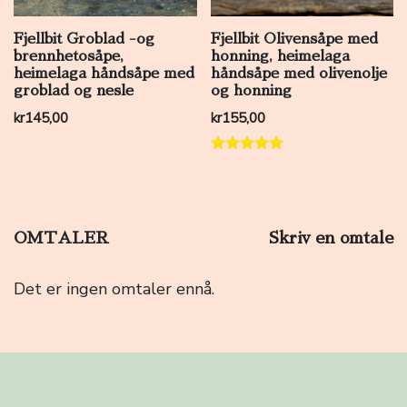
Fjellbit Groblad -og
Fjellbit Olivensåpe med
brennhetosåpe,
honning, heimelaga
heimelaga håndsåpe med
håndsåpe med olivenolje
groblad og nesle
og honning
kr
145,00
kr
155,00
Vurdert
5.00
av 5
OMTALER
Skriv en omtale
Det er ingen omtaler ennå.