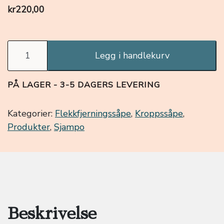
kr
220,00
Fjellbit Reisesett, heimelaga sjampo og tursåpe anta
Legg i handlekurv
PÅ LAGER - 3-5 DAGERS LEVERING
Kategorier:
Flekkfjerningssåpe
,
Kroppssåpe
,
Produkter
,
Sjampo
Beskrivelse