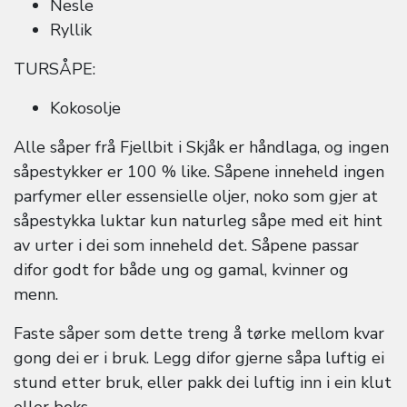
Nesle
Ryllik
TURSÅPE:
Kokosolje
Alle såper frå Fjellbit i Skjåk er håndlaga, og ingen
såpestykker er 100 % like. Såpene inneheld ingen
parfymer eller essensielle oljer, noko som gjer at
såpestykka luktar kun naturleg såpe med eit hint
av urter i dei som inneheld det. Såpene passar
difor godt for både ung og gamal, kvinner og
menn.
Faste såper som dette treng å tørke mellom kvar
gong dei er i bruk. Legg difor gjerne såpa luftig ei
stund etter bruk, eller pakk dei luftig inn i ein klut
eller boks.