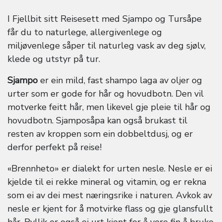
I Fjellbit sitt Reisesett med Sjampo og Tursåpe
får du to naturlege, allergivenlege og
miljøvenlege såper til naturleg vask av deg sjølv,
klede og utstyr på tur.
Sjampo
er ein mild, fast shampo laga av oljer og
urter som er gode for hår og hovudbotn. Den vil
motverke feitt hår, men likevel gje pleie til hår og
hovudbotn. Sjamposåpa kan også brukast til
resten av kroppen som ein dobbeltdusj, og er
derfor perfekt på reise!
«Brennheto» er dialekt for urten nesle. Nesle er ei
kjelde til ei rekke mineral og vitamin, og er rekna
som ei av dei mest næringsrike i naturen. Avkok av
nesle er kjent for å motvirke flass og gje glansfullt
hår. Ryllik er også ei urt kjent for å vere fin å bruke