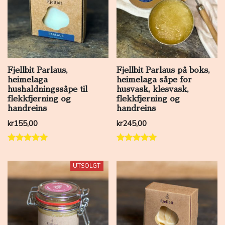
Fjellbit Parlaus,
Fjellbit Parlaus på boks,
heimelaga
heimelaga såpe for
hushaldningssåpe til
husvask, klesvask,
flekkfjerning og
flekkfjerning og
handreins
handreins
kr
155,00
kr
245,00
Vurdert
Vurdert
5.00
5.00
av 5
av 5
UTSOLGT