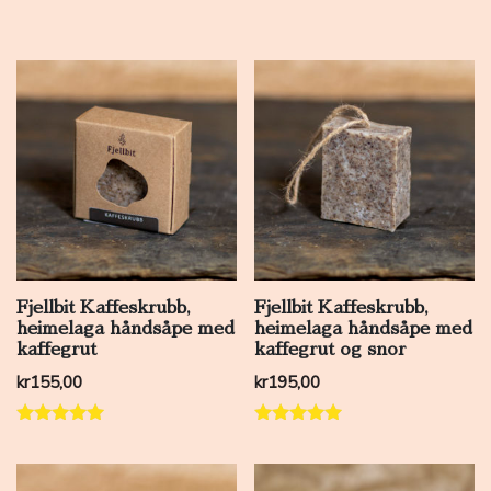
Fjellbit Kaffeskrubb,
Fjellbit Kaffeskrubb,
heimelaga håndsåpe med
heimelaga håndsåpe med
kaffegrut
kaffegrut og snor
kr
155,00
kr
195,00
Vurdert
Vurdert
5.00
5.00
av 5
av 5