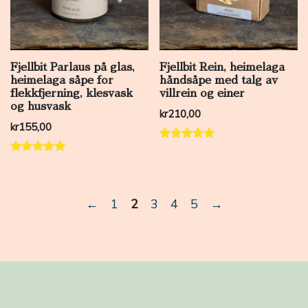
Fjellbit Parlaus på glas,
Fjellbit Rein, heimelaga
heimelaga såpe for
håndsåpe med talg av
flekkfjerning, klesvask
villrein og einer
og husvask
kr
210,00
kr
155,00
Vurdert
5.00
Vurdert
av 5
5.00
av 5
←
1
2
3
4
5
→