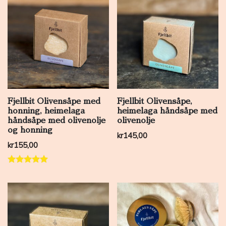
Fjellbit Olivensåpe med
Fjellbit Olivensåpe,
honning, heimelaga
heimelaga håndsåpe med
håndsåpe med olivenolje
olivenolje
og honning
kr
145,00
kr
155,00
Vurdert
5.00
av 5