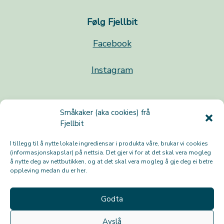
Følg Fjellbit
Facebook
Instagram
Småkaker (aka cookies) frå
Fjellbit
I tillegg til å nytte lokale ingrediensar i produkta våre, brukar vi cookies
(informasjonskapslar) på nettsia. Det gjer vi for at det skal vera mogleg
Salsvilkår
å nytte deg av nettbutikken, og at det skal vera mogleg å gje deg ei betre
oppleving medan du er her.
Personvernerklæring
Godta
Angreskjema
Avslå