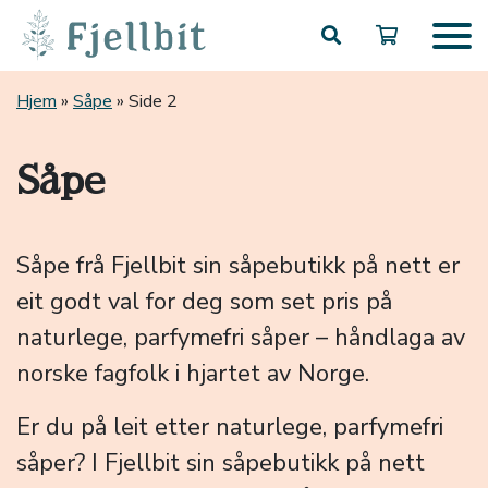
Hopp til hovedinnhold
Hjem
»
Såpe
»
Side 2
Såpe
Såpe frå Fjellbit sin såpebutikk på nett er
eit godt val for deg som set pris på
naturlege, parfymefri såper – håndlaga av
norske fagfolk i hjartet av Norge.
Er du på leit etter naturlege, parfymefri
såper? I Fjellbit sin såpebutikk på nett